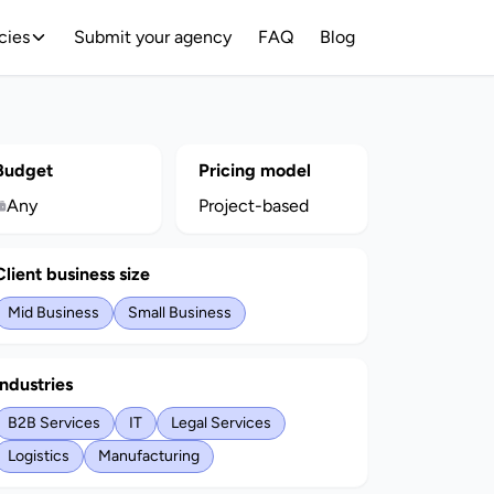
cies
Submit your agency
FAQ
Blog
Budget
Pricing model
Any
Project-based
Client business size
Mid Business
Small Business
Industries
B2B Services
IT
Legal Services
Logistics
Manufacturing