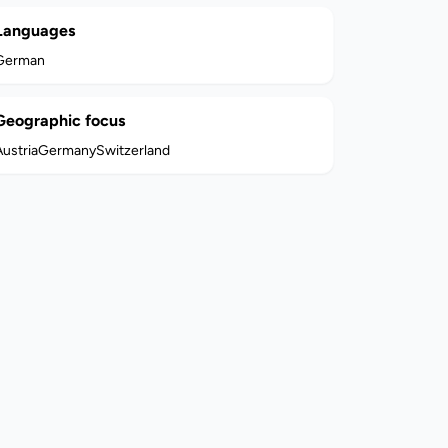
Languages
German
Geographic focus
ustria
Germany
Switzerland