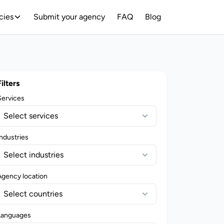
cies
Submit your agency
FAQ
Blog
Filters
Services
Select services
ndustries
Select industries
Agency location
Select countries
Languages